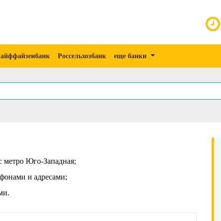
айффайзенбанк
Россельхозбанк
еще банки
с метро Юго-Западная;
фонами и адресами;
ми.