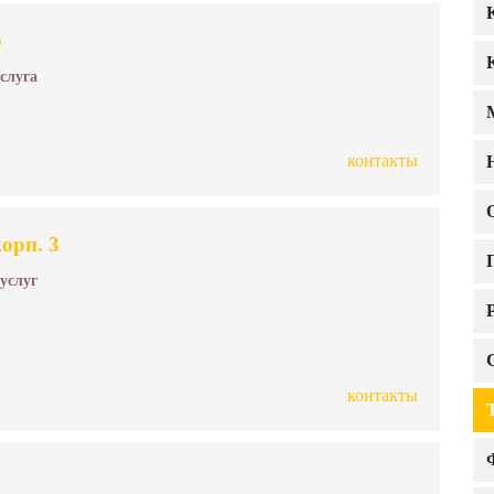
о
услуга
контакты
орп. 3
 услуг
контакты