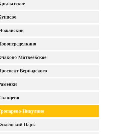
Крылатское
Кунцево
Можайский
Новопеределкино
Очаково-Матвеевское
Проспект Вернадского
Раменки
Солнцево
Тропарево-Никулино
Филевский Парк