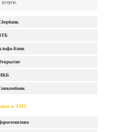
услуги.
Сбербанк
ВТБ
Альфа-Банк
Открытие
МКБ
Совкомбанк
анки в ЗАО
Дорогомилово