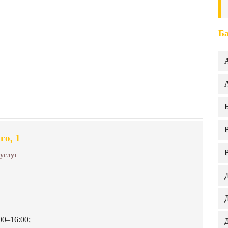
Ба
го, 1
 услуг
00–16:00;