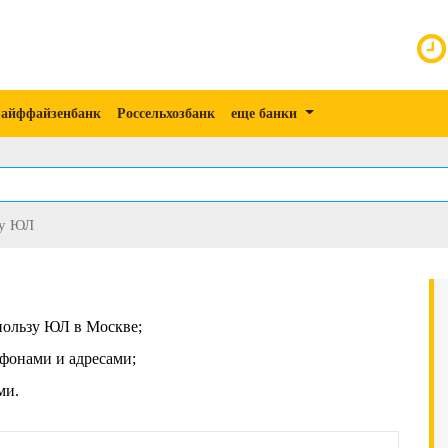
айффайзенбанк
Россельхозбанк
еще банки
зу ЮЛ
 пользу ЮЛ в Москве;
фонами и адресами;
ми.