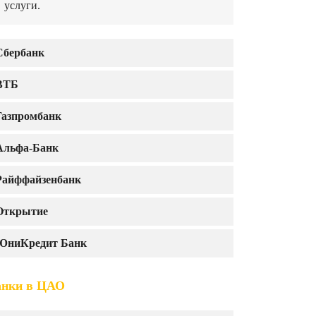
услуги.
Сбербанк
ВТБ
Газпромбанк
Альфа-Банк
Райффайзенбанк
Открытие
ЮниКредит Банк
анки в ЦАО