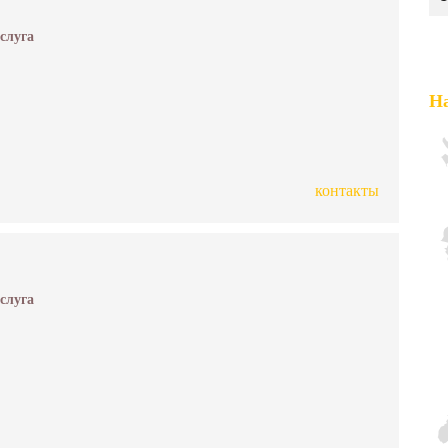
услуга
На
контакты
услуга