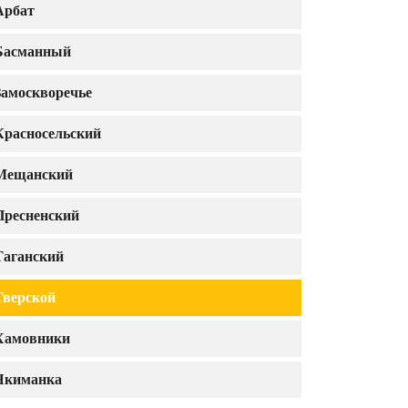
Арбат
Басманный
Замоскворечье
Красносельский
Мещанский
Пресненский
Таганский
Тверской
Хамовники
Якиманка