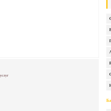
 услуг
Б