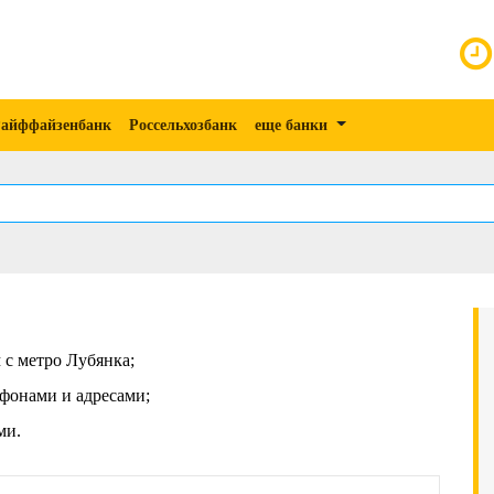
айффайзенбанк
Россельхозбанк
еще банки
 с метро Лубянка;
фонами и адресами;
ми.