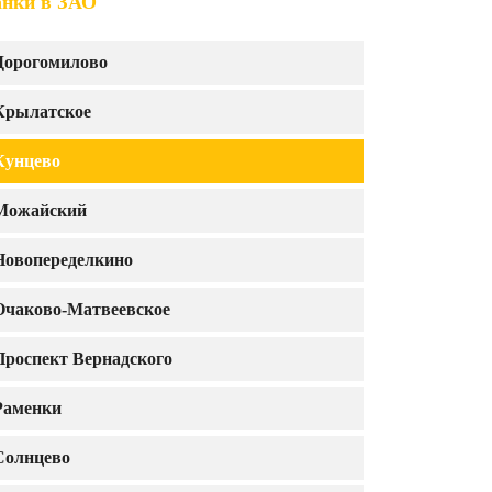
анки в ЗАО
Дорогомилово
Крылатское
Кунцево
Можайский
Новопеределкино
Очаково-Матвеевское
Проспект Вернадского
Раменки
Солнцево