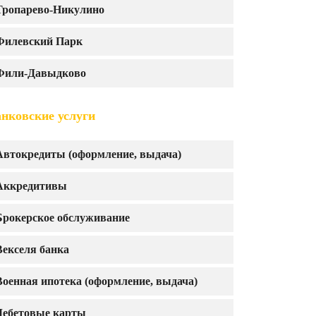
Тропарево-Никулино
Филевский Парк
Фили-Давыдково
нковские услуги
Автокредиты (оформление, выдача)
Аккредитивы
Брокерское обслуживание
Векселя банка
Военная ипотека (оформление, выдача)
Дебетовые карты