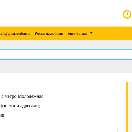
айффайзенбанк
Россельхозбанк
еще банки
м с метро Молодежная;
фонами и адресами;
ми.