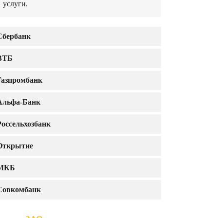
услуги.
Сбербанк
ВТБ
Газпромбанк
Альфа-Банк
Россельхозбанк
Открытие
МКБ
Совкомбанк