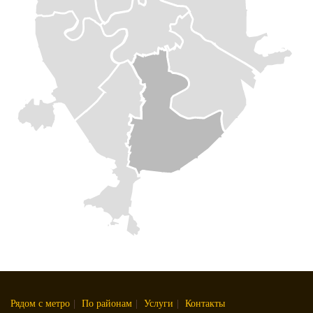
Рядом с метро
|
По районам
|
Услуги
|
Контакты