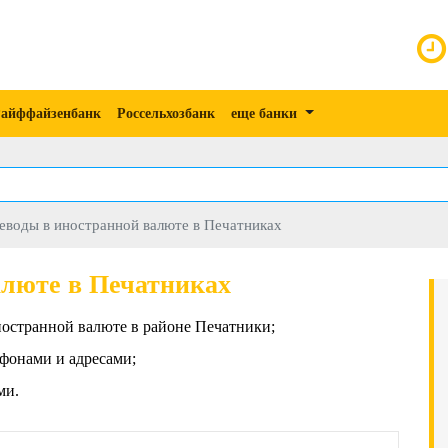
айффайзенбанк
Россельхозбанк
еще банки
еводы в иностранной валюте в Печатниках
алюте в Печатниках
ностранной валюте в районе Печатники;
фонами и адресами;
ми.