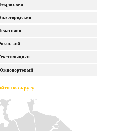
Некрасовка
Нижегородский
Печатники
Рязанский
Текстильщики
Южнопортовый
йти по округу