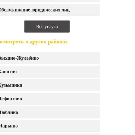
Обслуживание юридических лиц
Все услуги
смотреть в других районах
Выхино-Жулебино
Капотня
Кузьминки
Лефортово
Люблино
Марьино