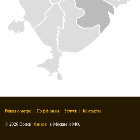
Рядом с метро
|
По районам
|
Услуги
|
Контакты
© 2026 Поиск
банков
в Москве и МО.